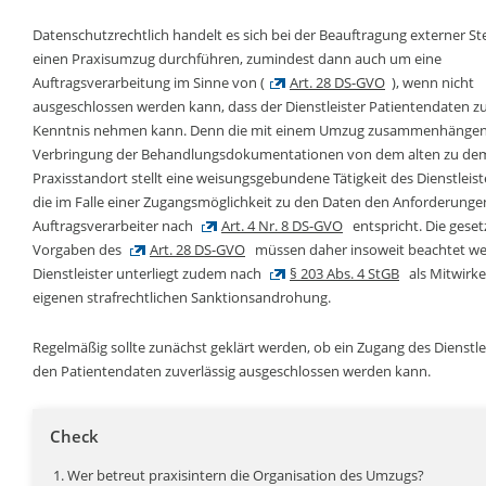
Datenschutzrechtlich handelt es sich bei der Beauftragung externer Stel
einen Praxisumzug durchführen, zumindest dann auch um eine
Auftragsverarbeitung im Sinne von (
Art. 28 DS-GVO
), wenn nicht
ausgeschlossen werden kann, dass der Dienstleister Patientendaten z
Kenntnis nehmen kann. Denn die mit einem Umzug zusammenhänge
Verbringung der Behandlungsdokumentationen von dem alten zu de
Praxisstandort stellt eine weisungsgebundene Tätigkeit des Dienstleist
die im Falle einer Zugangsmöglichkeit zu den Daten den Anforderunge
Auftragsverarbeiter nach
Art. 4 Nr. 8 DS-GVO
entspricht. Die geset
Vorgaben des
Art. 28 DS-GVO
müssen daher insoweit beachtet we
Dienstleister unterliegt zudem nach
§ 203 Abs. 4 StGB
als Mitwirke
eigenen strafrechtlichen Sanktionsandrohung.
Regelmäßig sollte zunächst geklärt werden, ob ein Zugang des Dienstle
den Patientendaten zuverlässig ausgeschlossen werden kann.
Check
Wer betreut praxisintern die Organisation des Umzugs?