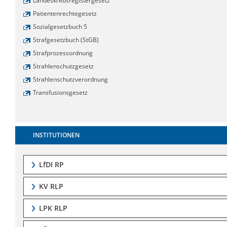
Landeskrebsregistergesetz
Patientenrechtegesetz
Sozialgesetzbuch 5
Strafgesetzbuch (StGB)
Strafprozessordnung
Strahlenschutzgesetz
Strahlenschutzverordnung
Transfusionsgesetz
INSTITUTIONEN
LfDI RP
KV RLP
LPK RLP