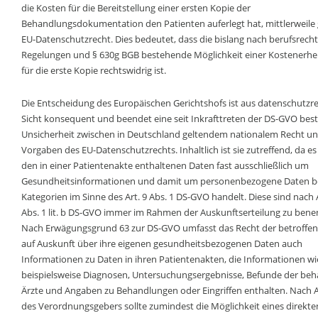
die Kosten für die Bereitstellung einer ersten Kopie der
Behandlungsdokumentation den Patienten auferlegt hat, mittlerweile
EU-Datenschutzrecht. Dies bedeutet, dass die bislang nach berufsrecht
Regelungen und § 630g BGB bestehende Möglichkeit einer Kostenerh
für die erste Kopie rechtswidrig ist.
Die Entscheidung des Europäischen Gerichtshofs ist aus datenschutzre
Sicht konsequent und beendet eine seit Inkrafttreten der DS-GVO be
Unsicherheit zwischen in Deutschland geltendem nationalem Recht u
Vorgaben des EU-Datenschutzrechts. Inhaltlich ist sie zutreffend, da es 
den in einer Patientenakte enthaltenen Daten fast ausschließlich um
Gesundheitsinformationen und damit um personenbezogene Daten b
Kategorien im Sinne des Art. 9 Abs. 1 DS-GVO handelt. Diese sind nach A
Abs. 1 lit. b DS-GVO immer im Rahmen der Auskunftserteilung zu bene
Nach Erwägungsgrund 63 zur DS-GVO umfasst das Recht der betroffe
auf Auskunft über ihre eigenen gesundheitsbezogenen Daten auch
Informationen zu Daten in ihren Patientenakten, die Informationen wi
beispielsweise Diagnosen, Untersuchungsergebnisse, Befunde der be
Ärzte und Angaben zu Behandlungen oder Eingriffen enthalten. Nach 
des Verordnungsgebers sollte zumindest die Möglichkeit eines direkt